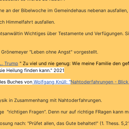
nahme an der Bibelwoche im Gemeindehaus nebenan ausfallen
h Himmelfahrt ausfallen.
htsanwältin Wichtiges über Testamente und Verfügungen. Si
h Grönemeyer "Leben ohne Angst" vorgestellt.
L. Trump
"
Zu viel und nie genug: Wie meine Familie den ge
ie Heilung finden kann." 2021
des Buches von
Wolfgang Knüll: "
Nahtoderfahrungen - Blick 
nphysik in Zusammenhang mit Nahtoderfahrungen.
ge "richtigen Fragen". Denn nur auf richtige FRagen kann m
sung nach: "Prüfet allen, das Gute behaltet!" (1. Thess. 5,2