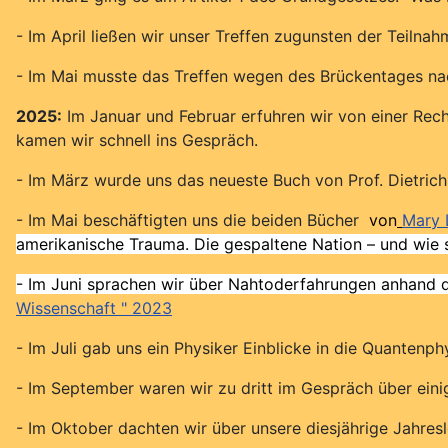
- Im April ließen wir unser Treffen zugunsten der Teil
- Im Mai musste das Treffen wegen des Brückentages nac
2025:
Im Januar und Februar erfuhren wir von einer Rec
kamen wir schnell ins Gespräch.
- Im März wurde uns das neueste Buch von Prof. Dietric
- Im Mai beschäftigten uns die beiden Bücher
von
Mary 
amerikanische Trauma. Die gespaltene Nation – und wie s
- Im Juni sprachen wir über Nahtoderfahrungen anhand 
Wissenschaft "
2023
- Im Juli gab uns ein Physiker Einblicke in die Quante
- Im September waren wir zu dritt im Gespräch über eini
- Im Oktober dachten wir über unsere diesjährige Jahreslo