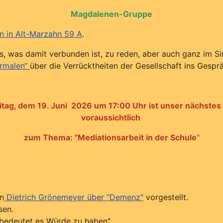
Magdalenen-Gruppe
hn in Alt-Marzahn 59 A
.
s, was damit verbunden ist, zu reden, aber auch ganz im S
ormalen“
über die Verrücktheiten der Gesellschaft ins Gesp
tag, dem 19. Juni 2026 um 17:00 Uhr ist unser nächstes
voraussichtlich
zum Thema: "Mediationsarbeit in der Schule
"
on
Dietrich Grönemeyer über "Demenz"
vorgestellt.
sen.
 bedeutet es Würde zu haben".