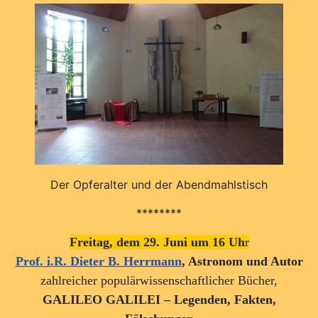
Der Opferalter und der Abendmahlstisch
********
Freitag, dem 29. Juni um 16 Uh
r
Prof. i.R. Dieter B. Herrmann
, Astronom und Autor
zahlreicher populärwissenschaftlicher Bücher,
GALILEO GALILEI – Legenden, Fakten,