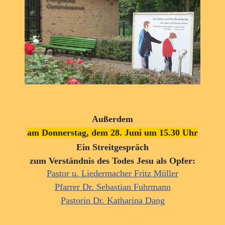
Außerdem
am Donnerstag, dem 28. Juni um 15.30 Uhr
Ein Streitgespräch
zum Verständnis des Todes Jesu als Opfer:
Pastor u. Liedermacher Fritz Müller
Pfarrer Dr. Sebastian Fuhrmann
Pastorin Dr. Katharina Dang