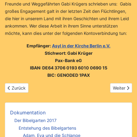
Freunde und Weggefährten Gabi Krügers schrieben uns: Gabis
großes Engagement galt in der letzten Zeit den Flüchtlingen,
die hier in unserem Land mit ihren Geschichten und ihrem Leid
ankommen. Wer diese Arbeit in ihrem Sinne unterstützen
möchte, kann dies unter der folgenden Kontoverbindung tun:
Empfänger:
Asyl in der Kirche Berlin e.V.
Stichwort: Gabi Krüger
Pax-Bank eG
IBAN: DE64 3706 0193 6010 0690 15
BIC: GENODED 1PAX
Vorheriger Beitrag: Gemeinde 2013
Nächster Be
Zurück
Weiter
Dokumentation
Der Bibelgarten 2017
Entstehung des Bibelgartens
Adam, Eva und die Schlange