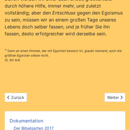
durch höhere Hilfe, immer mehr, und zuletzt
vollständig; aber den
Entschluss
gegen den Egoismus
zu sein, müssen wir an einem großen Tage unseres
Lebens doch selber fassen, und je früher Sie ihn
fassen, desto erfolgreicher wird derselbe sein.
1)
Denn an einen Himmel, der mit Egoisten besetzt ist, glaubt niemand, auch die
größten Egoisten selber nicht.
(S. 60-64)
Vorheriger Beitrag: Aus alter Zeit
Nächster Bei
Zurück
Weiter
Dokumentation
Der Bibelgarten 2017