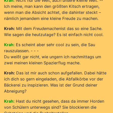
Krah:
Nicht nur
die
Welt, auch
unsere
kleine Welt. --
Ich meine, man kann den größten Kitsch ertragen,
wenn man die Absicht achtet, die dahinter steckt –
nämlich jemandem eine kleine Freude zu machen.
Kroh:
Mit dem
Freudemachen
ist das so eine Sache.
Wie sagen die heutzutage? Es ist einfach nicht cool.
Krah:
Es scheint aber sehr cool zu sein, die Sau
rauszulassen. - - -
Du weißt gar nicht, wie ungern ich nachmittags um
zwei meinen kleinen Spazierflug mache.
Kroh:
Das ist mir auch schon aufgefallen. Dabei hätte
ich dich so gern eingeladen, die Abfallkörbe vor der
Bäckerei zu inspizieren. Was ist der Grund deiner
Abneigung?
Krah:
Hast du nicht gesehen, dass da immer Horden
von Schülern unterwegs sind? Sie blockieren die