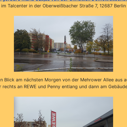
im Talcenter in der Oberweißbacher Straße 7, 12687 Berlin
 ein Blick am nächsten Morgen von der Mehrower Allee aus 
r rechts an REWE und Penny entlang und dann am Gebäude i