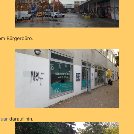
em Bürgerbüro.
ruar
darauf hin.