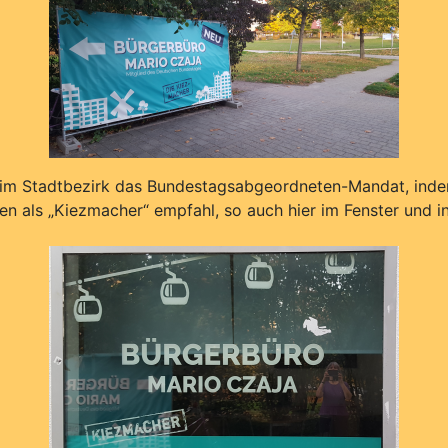
m Stadtbezirk das Bundestagsabgeordneten-Mandat, indem er
n als „Kiezmacher“ empfahl, so auch hier im Fenster und i